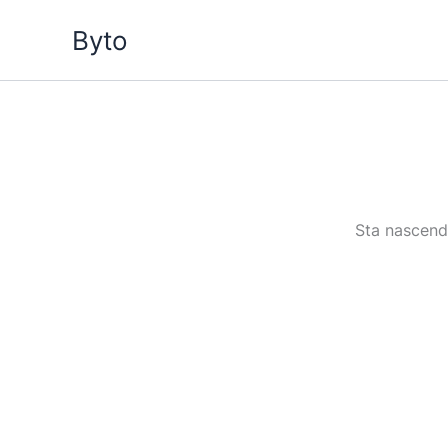
Vai
Byto
al
contenuto
Sta nascendo