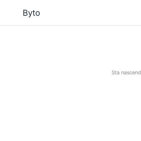
Vai
Byto
al
contenuto
Sta nascendo