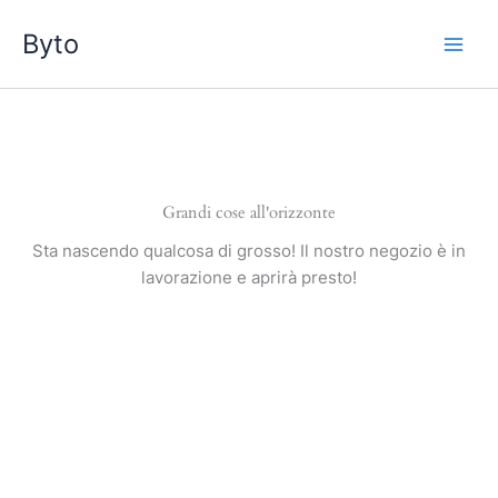
Vai
Byto
al
contenuto
Grandi cose all'orizzonte
Sta nascendo qualcosa di grosso! Il nostro negozio è in
lavorazione e aprirà presto!