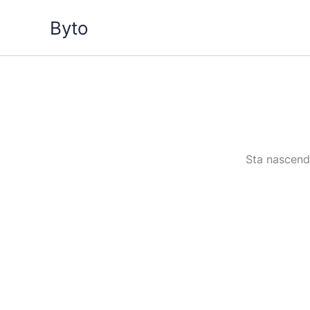
Vai
Byto
al
contenuto
Sta nascendo