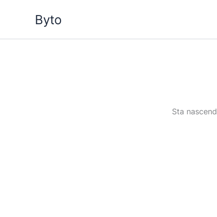
Vai
Byto
al
contenuto
Sta nascendo