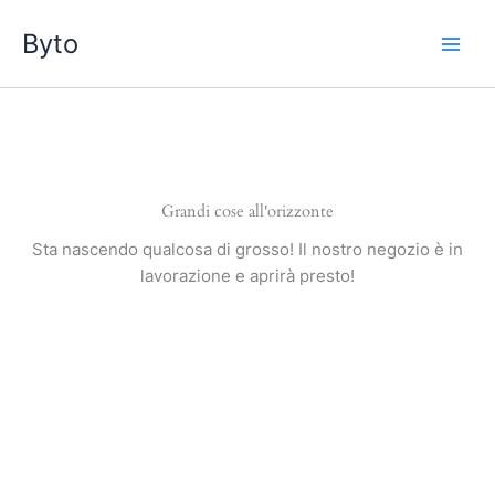
Vai
Byto
al
contenuto
Grandi cose all'orizzonte
Sta nascendo qualcosa di grosso! Il nostro negozio è in
lavorazione e aprirà presto!