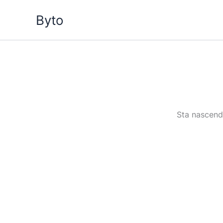
Vai
Byto
al
contenuto
Sta nascendo