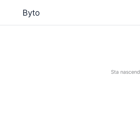
Vai
Byto
al
contenuto
Sta nascendo