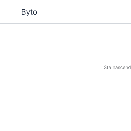
Vai
Byto
al
contenuto
Sta nascendo