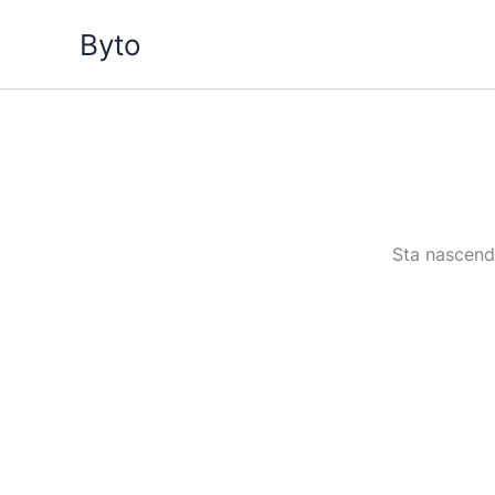
Vai
Byto
al
contenuto
Sta nascendo