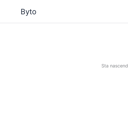
Vai
Byto
al
contenuto
Sta nascendo