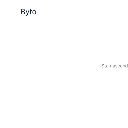
Vai
Byto
al
contenuto
Sta nascendo