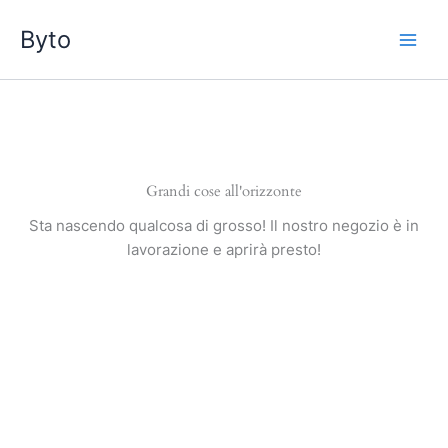
Vai
Byto
al
contenuto
Grandi cose all'orizzonte
Sta nascendo qualcosa di grosso! Il nostro negozio è in
lavorazione e aprirà presto!