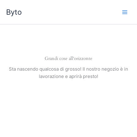
Vai
Byto
al
contenuto
Grandi cose all'orizzonte
Sta nascendo qualcosa di grosso! Il nostro negozio è in
lavorazione e aprirà presto!