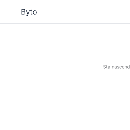
Vai
Byto
al
contenuto
Sta nascendo