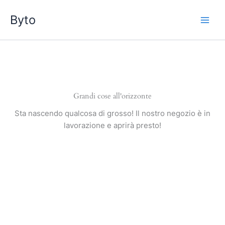
Vai
Byto
al
contenuto
Grandi cose all'orizzonte
Sta nascendo qualcosa di grosso! Il nostro negozio è in
lavorazione e aprirà presto!