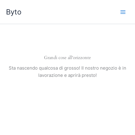
Vai
Byto
al
contenuto
Grandi cose all'orizzonte
Sta nascendo qualcosa di grosso! Il nostro negozio è in
lavorazione e aprirà presto!