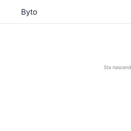
Vai
Byto
al
contenuto
Sta nascendo