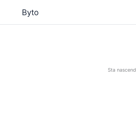
Vai
Byto
al
contenuto
Sta nascendo