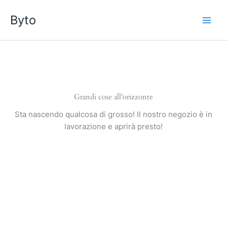
Vai
Byto
al
contenuto
Grandi cose all'orizzonte
Sta nascendo qualcosa di grosso! Il nostro negozio è in
lavorazione e aprirà presto!