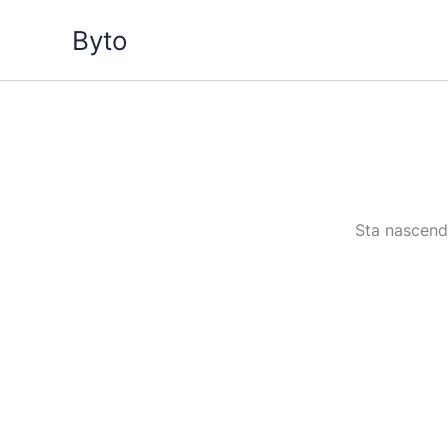
Vai
Byto
al
contenuto
Sta nascendo