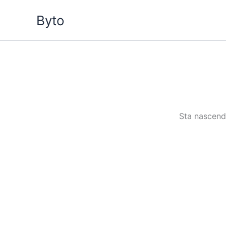
Vai
Byto
al
contenuto
Sta nascendo