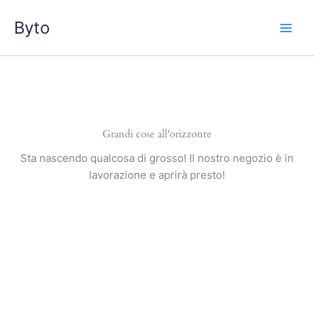
Vai
Byto
al
contenuto
Grandi cose all'orizzonte
Sta nascendo qualcosa di grosso! Il nostro negozio è in
lavorazione e aprirà presto!