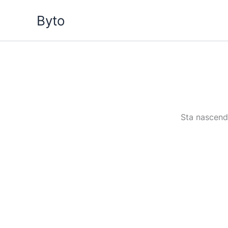
Vai
Byto
al
contenuto
Sta nascendo