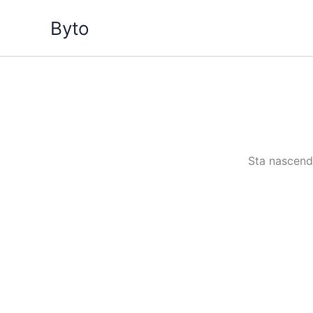
Vai
Byto
al
contenuto
Sta nascendo