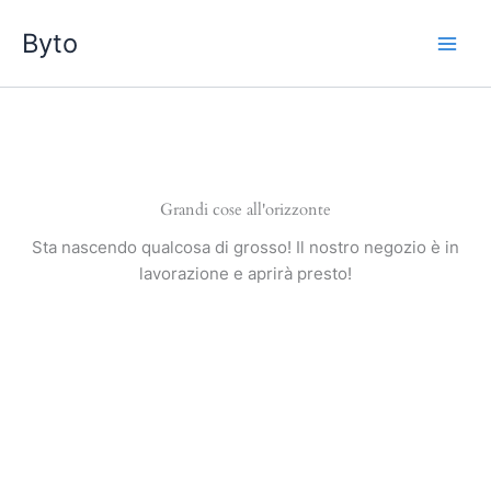
Vai
Byto
al
contenuto
Grandi cose all'orizzonte
Sta nascendo qualcosa di grosso! Il nostro negozio è in
lavorazione e aprirà presto!