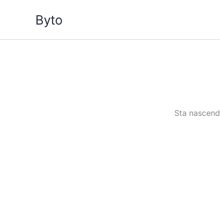
Vai
Byto
al
contenuto
Sta nascendo