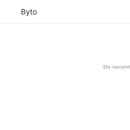
Vai
Byto
al
contenuto
Sta nascendo