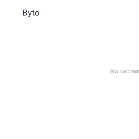
Vai
Byto
al
contenuto
Sta nascendo