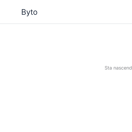
Vai
Byto
al
contenuto
Sta nascendo