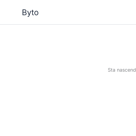
Vai
Byto
al
contenuto
Sta nascendo